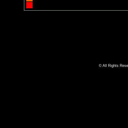
Blokhut Gereserveerd
Calendar developed and supported by
Kieran
© All Rights Res