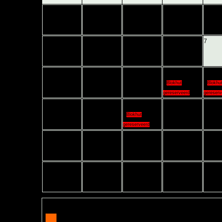
3
4
5
6
7
10
11
12
13
14
*
Blokhut
*
Blokhu
gereserveerd
gereserv
17
18
19
20
21
*
Blokhut
gereserveerd
24
25
26
27
28
31
Category Key
Blokhut in overleg