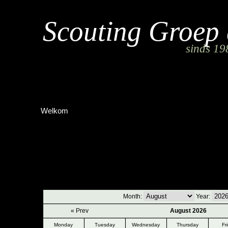
Scouting Groep
sinds 19
Welkom
Verhuur Kalender (oud)
Month:
Year:
« Prev
August 2026
Monday
Tuesday
Wednesday
Thursday
Fr